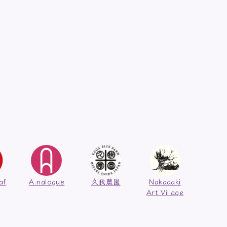
af
A.nalogue
久我農園
Nakadaki
Art Village