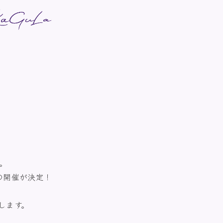
２
。
”の開催が決定！
します。