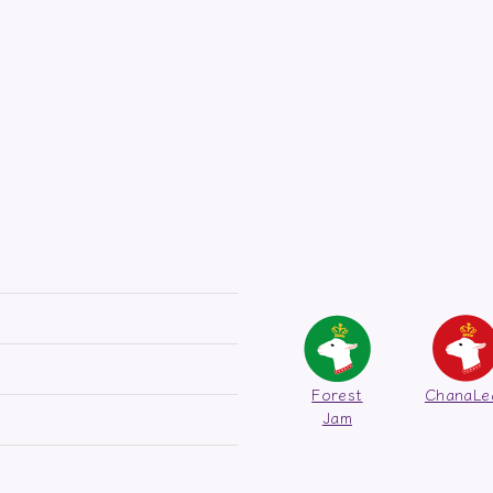
Forest
ChanaLe
Jam